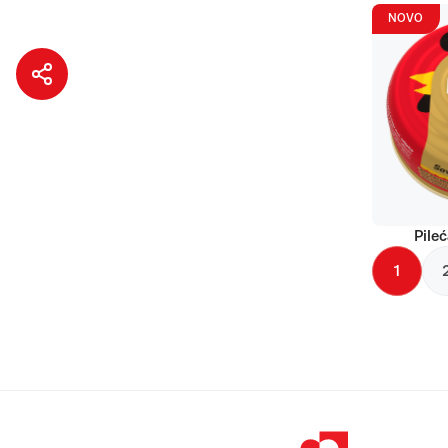
NOVO
Pileć
1