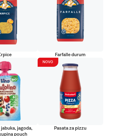
Krpice
Farfalle durum
NOVO
 jabuka, jagoda,
Pasata za pizzu
kupina pouch