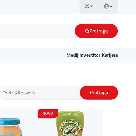
Pretraga
Mediji
Investitori
Karijere
Pretraga
NOVO