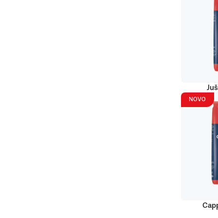
Juš
NOVO
Capp