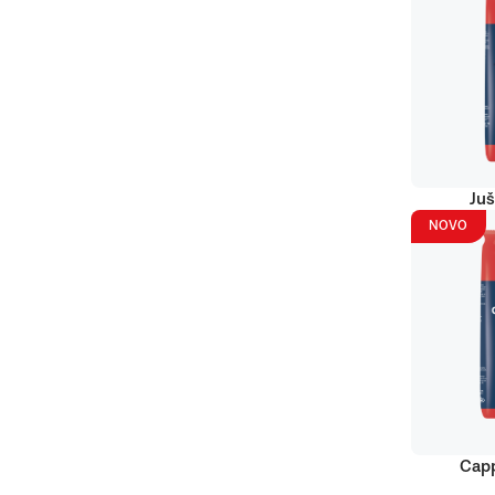
Juš
NOVO
Capp