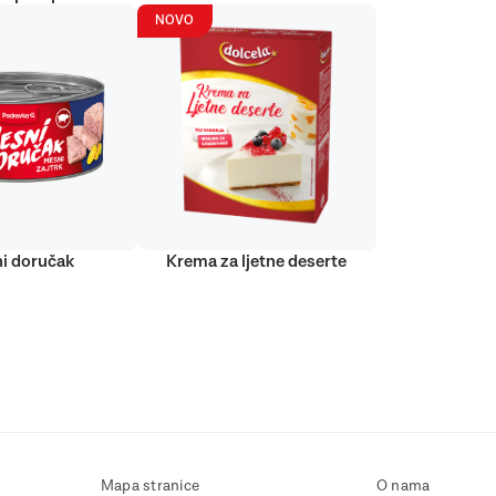
NOVO
i doručak
Krema za ljetne deserte
Mapa stranice
O nama