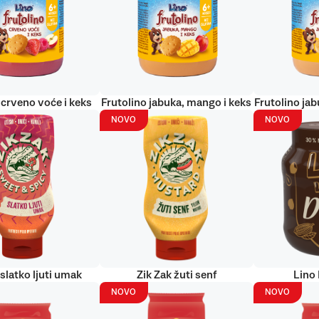
 crveno voće i keks
Frutolino jabuka, mango i keks
Frutolino jab
NOVO
NOVO
 slatko ljuti umak
Zik Zak žuti senf
Lino
NOVO
NOVO