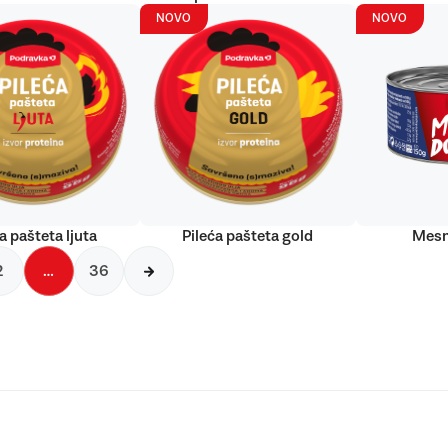
NOVO
NOVO
a pašteta ljuta
Pileća pašteta gold
Mesn
2
…
36