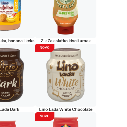
uka, banana i keks
Zik Zak slatko kiseli umak
NOVO
 Lada Dark
Lino Lada White Chocolate
NOVO