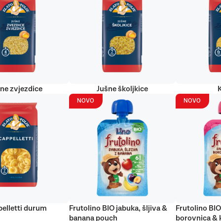
ne zvjezdice
Jušne školjkice
NOVO
NOVO
elletti durum
Frutolino BIO jabuka, šljiva &
Frutolino BIO
banana pouch
borovnica & 