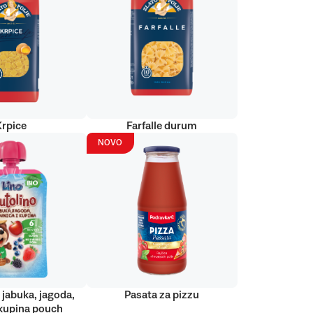
Krpice
Farfalle durum
NOVO
 jabuka, jagoda,
Pasata za pizzu
kupina pouch