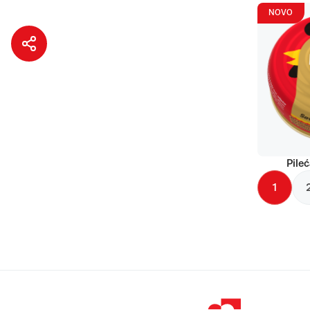
NOVO
Pileć
1