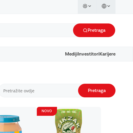
Pretraga
Mediji
Investitori
Karijere
Pretraga
NOVO