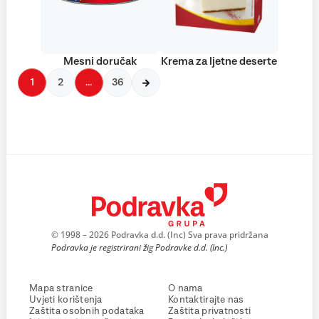
Mesni doručak
Krema za ljetne deserte
1
2
…
36
© 1998 – 2026 Podravka d.d. (Inc) Sva prava pridržana
Podravka je registrirani žig Podravke d.d. (Inc.)
Mapa stranice
O nama
Uvjeti korištenja
Kontaktirajte nas
Zaštita osobnih podataka
Zaštita privatnosti