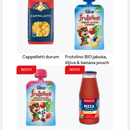
Cappelletti durum
Frutolino BIO jabuka,
šljiva & banana pouch
NOVO
NOVO