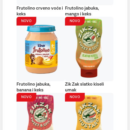
Frutolino crveno voće i
Frutolino jabuka,
keks
mango i keks
NOVO
NOVO
Frutolino jabuka,
Zik Zak slatko kiseli
banana i keks
umak
NOVO
NOVO