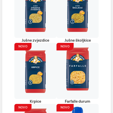
Jušne zvjezdice
Jušne školjkice
NOVO
NOVO
Krpice
Farfalle durum
NOVO
NOVO