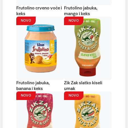
Frutolino crveno voće i
Frutolino jabuka,
keks
mango i keks
NOVO
NOVO
Frutolino jabuka,
Zik Zak slatko kiseli
banana i keks
umak
NOVO
NOVO