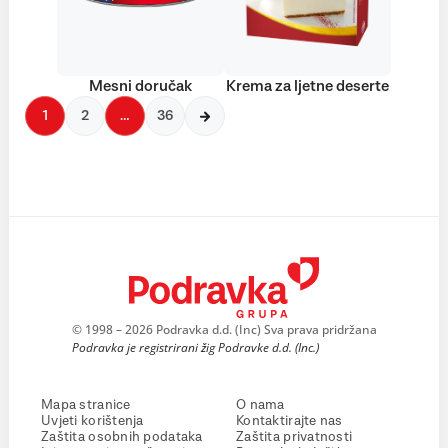
Mesni doručak
Krema za ljetne deserte
1
2
…
36
© 1998 – 2026 Podravka d.d. (Inc) Sva prava pridržana
Podravka je registrirani žig Podravke d.d. (Inc.)
Mapa stranice
O nama
Uvjeti korištenja
Kontaktirajte nas
Zaštita osobnih podataka
Zaštita privatnosti