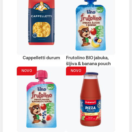
Cappelletti durum
Frutolino BIO jabuka,
šljiva & banana pouch
NOVO
NOVO