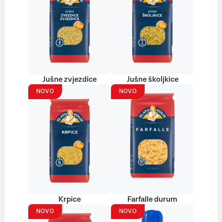
Jušne zvjezdice
Jušne školjkice
NOVO
NOVO
Krpice
Farfalle durum
NOVO
NOVO