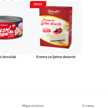
NOVO
i doručak
Krema za ljetne deserte
Mapa stranice
O nama