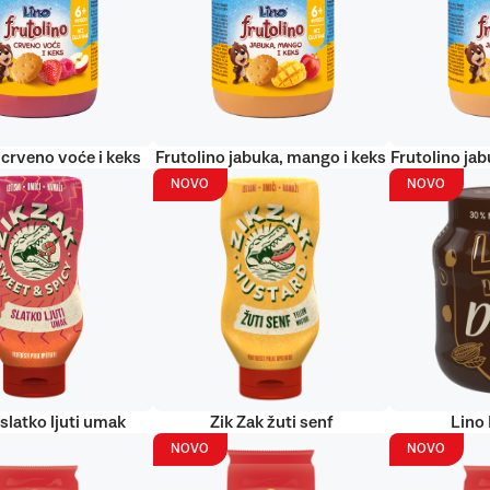
 crveno voće i keks
Frutolino jabuka, mango i keks
Frutolino jab
NOVO
NOVO
 slatko ljuti umak
Zik Zak žuti senf
Lino
NOVO
NOVO