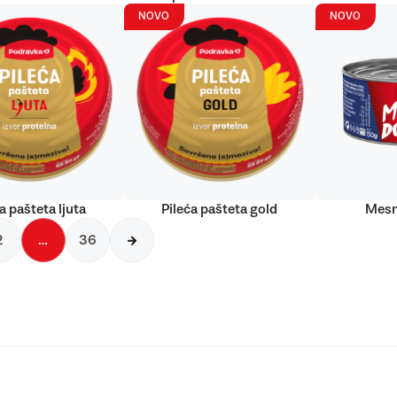
NOVO
NOVO
a pašteta ljuta
Pileća pašteta gold
Mesn
2
…
36