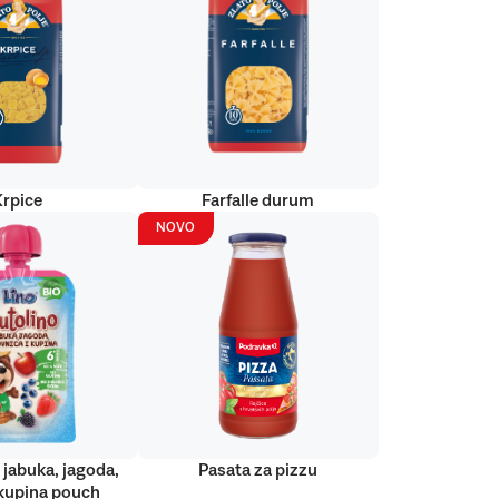
Krpice
Farfalle durum
NOVO
 jabuka, jagoda,
Pasata za pizzu
kupina pouch