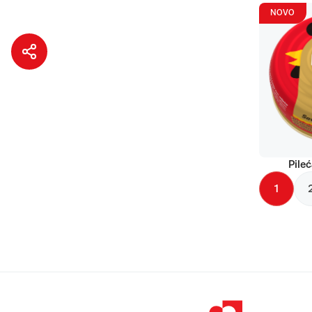
NOVO
Pileć
1