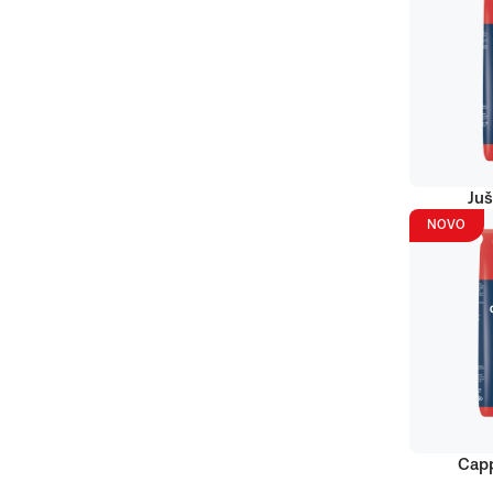
Juš
NOVO
Capp