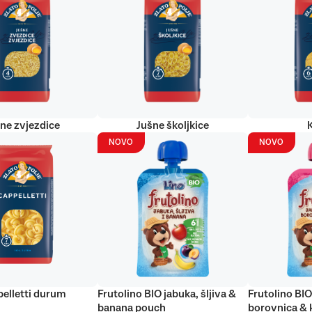
ne zvjezdice
Jušne školjkice
NOVO
NOVO
elletti durum
Frutolino BIO jabuka, šljiva &
Frutolino BIO
banana pouch
borovnica & 