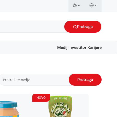
Pretraga
Mediji
Investitori
Karijere
Pretraga
NOVO