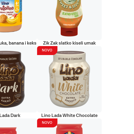
uka, banana i keks
Zik Zak slatko kiseli umak
NOVO
 Lada Dark
Lino Lada White Chocolate
NOVO