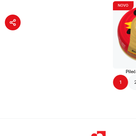
NOVO
Pileć
1