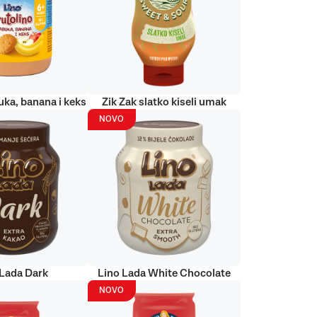
uka, banana i keks
Zik Zak slatko kiseli umak
NOVO
 Lada Dark
Lino Lada White Chocolate
NOVO