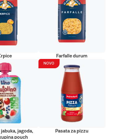
Krpice
Farfalle durum
NOVO
 jabuka, jagoda,
Pasata za pizzu
kupina pouch