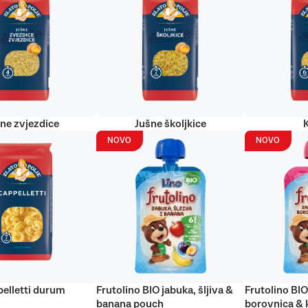
ne zvjezdice
Jušne školjkice
NOVO
NOVO
elletti durum
Frutolino BIO jabuka, šljiva &
Frutolino BIO
banana pouch
borovnica & 