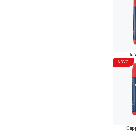
Juš
NOVO
Capp