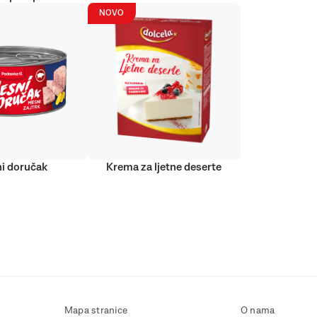
NOVO
i doručak
Krema za ljetne deserte
Mapa stranice
O nama