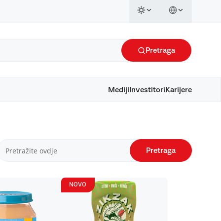
Pretraga
Mediji
Investitori
Karijere
Pretraga
NOVO