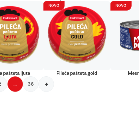
NOVO
NOVO
a pašteta ljuta
Pileća pašteta gold
Mesn
2
…
36