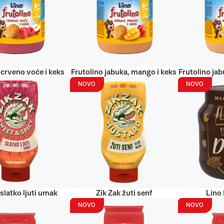
 crveno voće i keks
Frutolino jabuka, mango i keks
Frutolino jab
NOVO
NOVO
 slatko ljuti umak
Zik Zak žuti senf
Lino
NOVO
NOVO