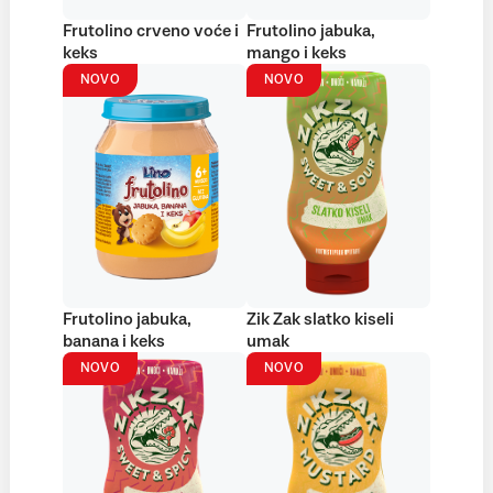
Frutolino crveno voće i
Frutolino jabuka,
keks
mango i keks
NOVO
NOVO
Frutolino jabuka,
Zik Zak slatko kiseli
banana i keks
umak
NOVO
NOVO