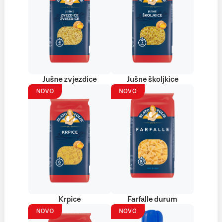
Jušne zvjezdice
Jušne školjkice
NOVO
NOVO
Krpice
Farfalle durum
NOVO
NOVO