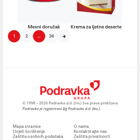
Mesni doručak
Krema za ljetne deserte
1
2
…
36
© 1998 – 2026 Podravka d.d. (Inc) Sva prava pridržana
Podravka je registrirani žig Podravke d.d. (Inc.)
Mapa stranice
O nama
Uvjeti korištenja
Kontaktirajte nas
Zaštita osobnih podataka
Zaštita privatnosti