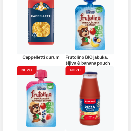
Cappelletti durum
Frutolino BIO jabuka,
šljiva & banana pouch
NOVO
NOVO