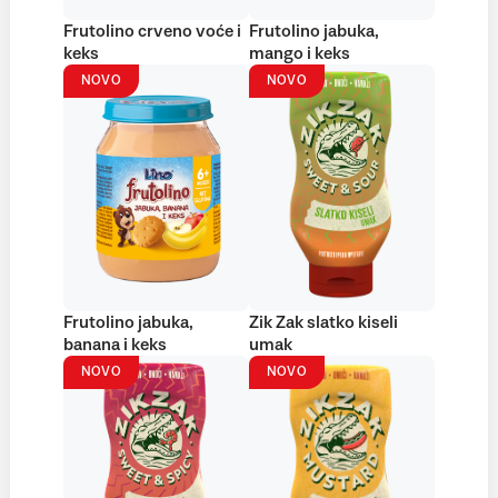
Frutolino crveno voće i
Frutolino jabuka,
keks
mango i keks
NOVO
NOVO
Frutolino jabuka,
Zik Zak slatko kiseli
banana i keks
umak
NOVO
NOVO