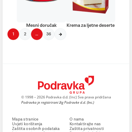
Mesni doručak
Krema za ljetne deserte
1
2
…
36
© 1998 – 2026 Podravka d.d. (Inc) Sva prava pridržana
Podravka je registrirani žig Podravke d.d. (Inc.)
Mapa stranice
O nama
Uvjeti korištenja
Kontaktirajte nas
Zaštita osobnih podataka
Zaštita privatnosti