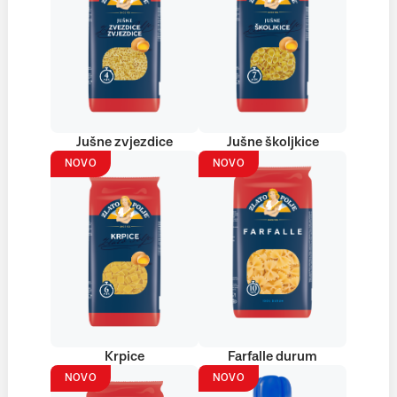
Jušne zvjezdice
Jušne školjkice
NOVO
NOVO
Krpice
Farfalle durum
NOVO
NOVO