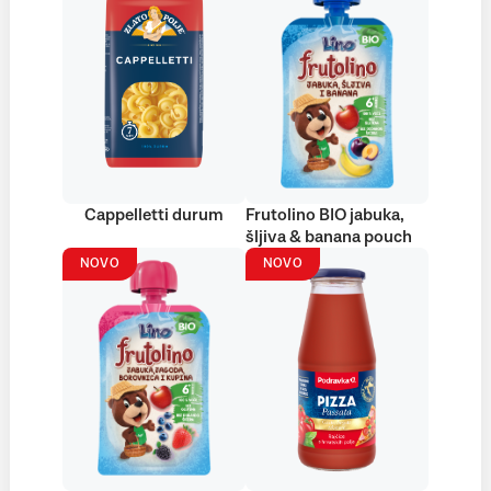
Cappelletti durum
Frutolino BIO jabuka,
šljiva & banana pouch
NOVO
NOVO