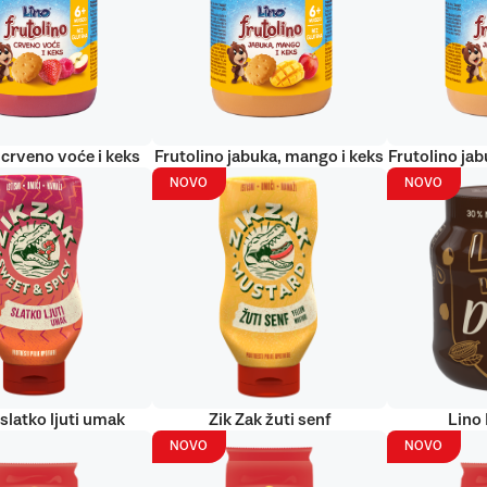
 crveno voće i keks
Frutolino jabuka, mango i keks
Frutolino jab
NOVO
NOVO
 slatko ljuti umak
Zik Zak žuti senf
Lino
NOVO
NOVO