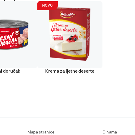
NOVO
i doručak
Krema za ljetne deserte
Mapa stranice
O nama