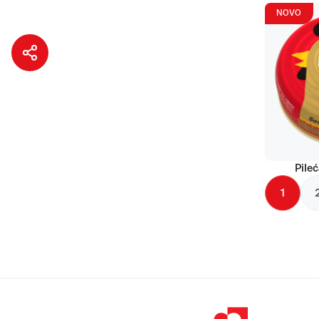
NOVO
Pileć
1