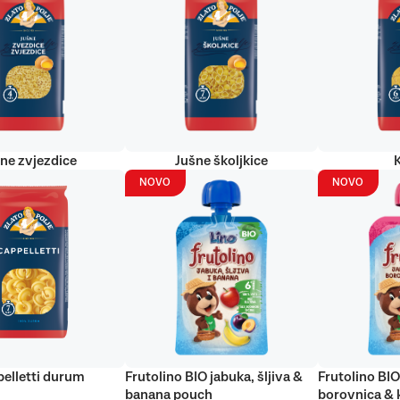
ne zvjezdice
Jušne školjkice
NOVO
NOVO
elletti durum
Frutolino BIO jabuka, šljiva &
Frutolino BIO
banana pouch
borovnica & 