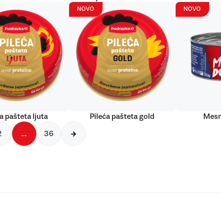
NOVO
NOVO
a pašteta ljuta
Pileća pašteta gold
Mesn
2
…
36