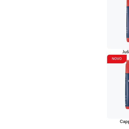
Juš
NOVO
Capp