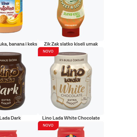
uka, banana i keks
Zik Zak slatko kiseli umak
NOVO
 Lada Dark
Lino Lada White Chocolate
NOVO