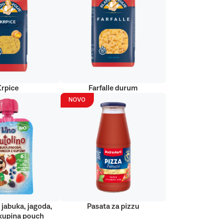
Krpice
Farfalle durum
NOVO
 jabuka, jagoda,
Pasata za pizzu
kupina pouch