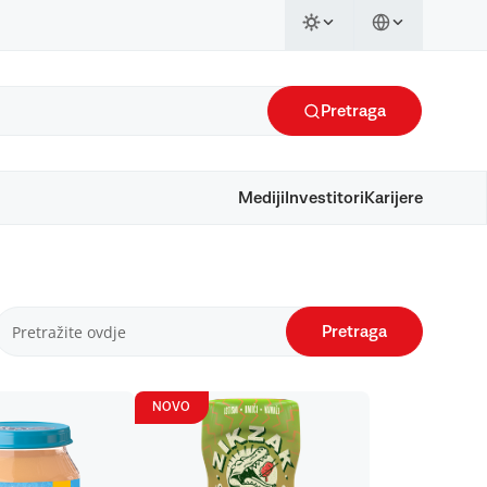
Pretraga
Mediji
Investitori
Karijere
Pretraga
NOVO