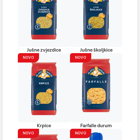
Jušne zvjezdice
Jušne školjkice
NOVO
NOVO
Krpice
Farfalle durum
NOVO
NOVO