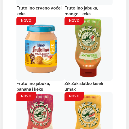
Frutolino crveno voće i
Frutolino jabuka,
keks
mango i keks
NOVO
NOVO
Frutolino jabuka,
Zik Zak slatko kiseli
banana i keks
umak
NOVO
NOVO