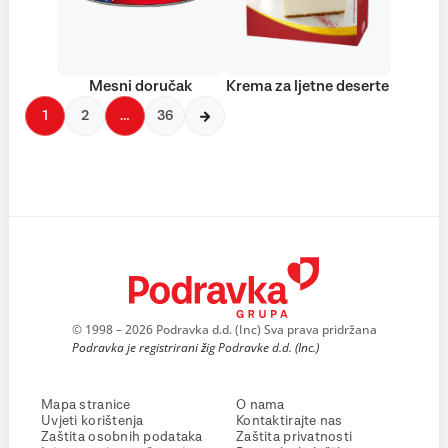
Mesni doručak
Krema za ljetne deserte
1
2
…
36
© 1998 – 2026 Podravka d.d. (Inc) Sva prava pridržana
Podravka je registrirani žig Podravke d.d. (Inc.)
Mapa stranice
O nama
Uvjeti korištenja
Kontaktirajte nas
Zaštita osobnih podataka
Zaštita privatnosti