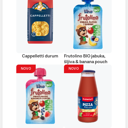
Cappelletti durum
Frutolino BIO jabuka,
šljiva & banana pouch
NOVO
NOVO