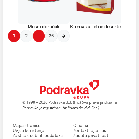
Mesni doručak
Krema za ljetne deserte
1
2
…
36
© 1998 – 2026 Podravka d.d. (Inc) Sva prava pridržana
Podravka je registrirani žig Podravke d.d. (Inc.)
Mapa stranice
O nama
Uvjeti korištenja
Kontaktirajte nas
Zaštita osobnih podataka
Zaštita privatnosti