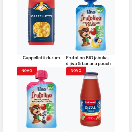
Cappelletti durum
Frutolino BIO jabuka,
šljiva & banana pouch
NOVO
NOVO