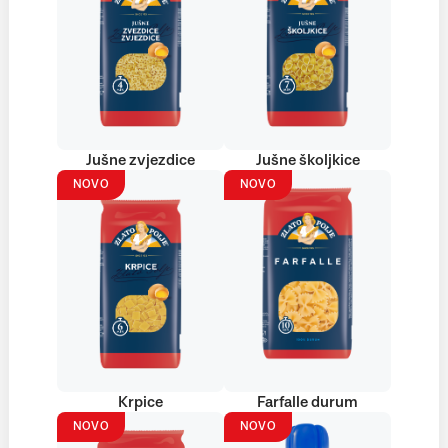
Jušne zvjezdice
Jušne školjkice
NOVO
NOVO
Krpice
Farfalle durum
NOVO
NOVO