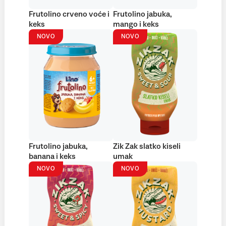
Frutolino crveno voće i
Frutolino jabuka,
keks
mango i keks
NOVO
NOVO
Frutolino jabuka,
Zik Zak slatko kiseli
banana i keks
umak
NOVO
NOVO