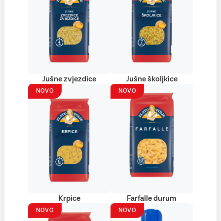
Jušne zvjezdice
Jušne školjkice
NOVO
NOVO
Krpice
Farfalle durum
NOVO
NOVO