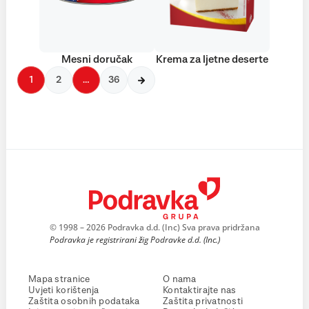
Mesni doručak
Krema za ljetne deserte
1
2
…
36
© 1998 – 2026 Podravka d.d. (Inc) Sva prava pridržana
Podravka je registrirani žig Podravke d.d. (Inc.)
Mapa stranice
O nama
Uvjeti korištenja
Kontaktirajte nas
Zaštita osobnih podataka
Zaštita privatnosti