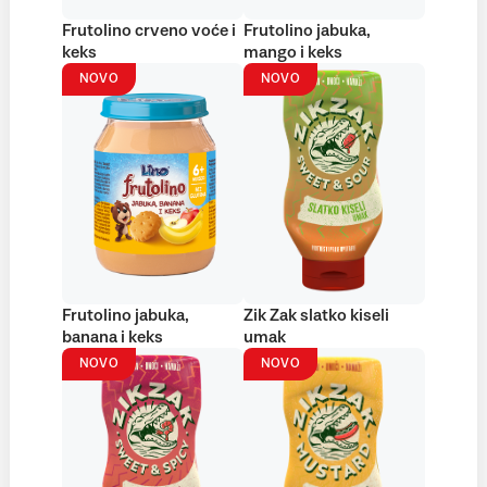
Frutolino crveno voće i
Frutolino jabuka,
keks
mango i keks
NOVO
NOVO
Frutolino jabuka,
Zik Zak slatko kiseli
banana i keks
umak
NOVO
NOVO