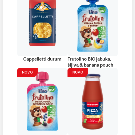
Cappelletti durum
Frutolino BIO jabuka,
šljiva & banana pouch
NOVO
NOVO