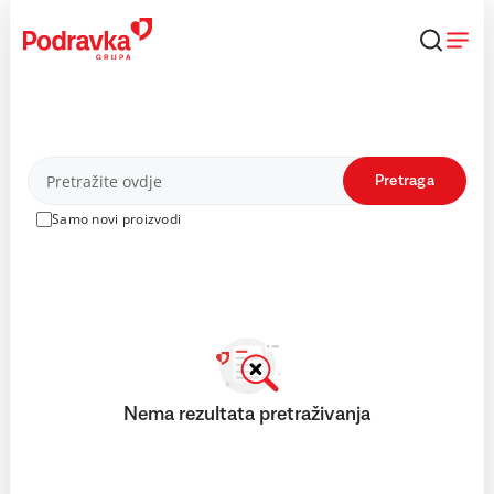
Skip
to
content
Proizvodi
Pretraga
Samo novi proizvodi
Nema rezultata pretraživanja