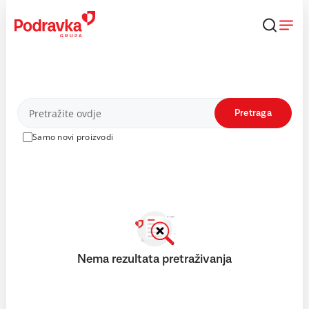
Skip
to
content
Proizvodi
Pretraga
Samo novi proizvodi
Nema rezultata pretraživanja