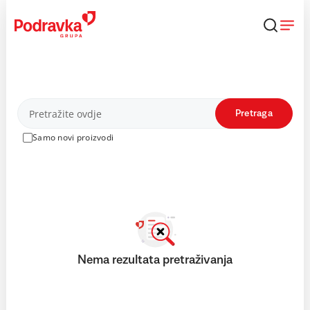
Skip
to
content
Proizvodi
Pretraga
Samo novi proizvodi
Nema rezultata pretraživanja