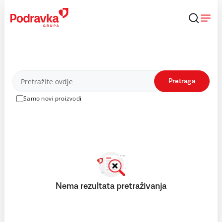
Skip
to
content
Proizvodi
Pretraga
Samo novi proizvodi
Nema rezultata pretraživanja