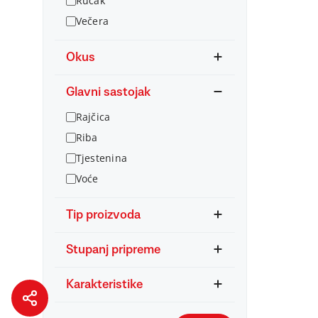
Ručak
Večera
Okus
Glavni sastojak
Rajčica
Riba
Tjestenina
Voće
Tip proizvoda
Stupanj pripreme
Karakteristike