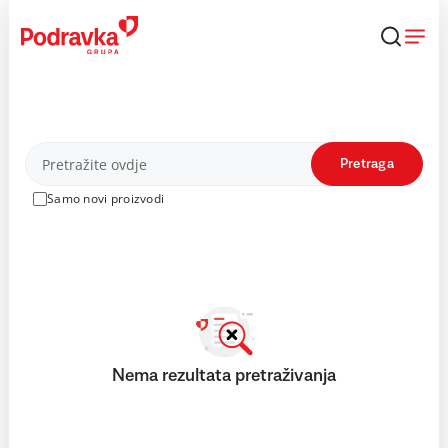
Skip
to
content
Proizvodi
Pretraga
Samo novi proizvodi
Nema rezultata pretraživanja