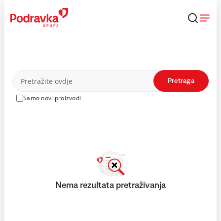
Skip
to
content
Proizvodi
Pretraga
Samo novi proizvodi
Nema rezultata pretraživanja