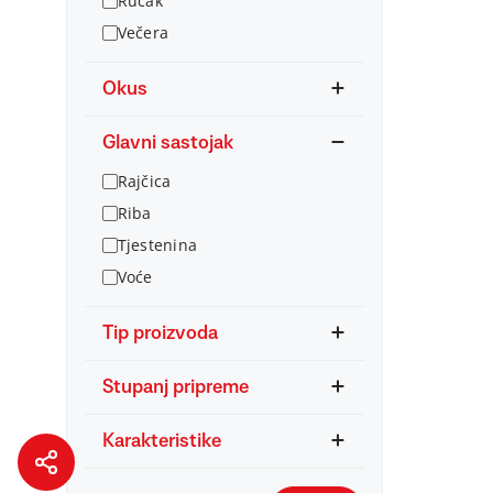
Ručak
Večera
Okus
Glavni sastojak
Rajčica
Riba
Tjestenina
Voće
Tip proizvoda
Stupanj pripreme
Karakteristike