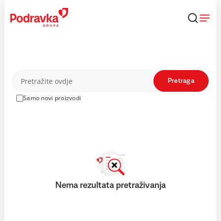
Skip
to
content
Proizvodi
Pretraga
Samo novi proizvodi
Nema rezultata pretraživanja