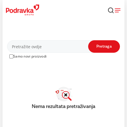
Skip
to
content
Proizvodi
Pretraga
Samo novi proizvodi
Nema rezultata pretraživanja