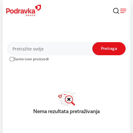
Skip
to
content
Proizvodi
Pretraga
Samo novi proizvodi
Nema rezultata pretraživanja