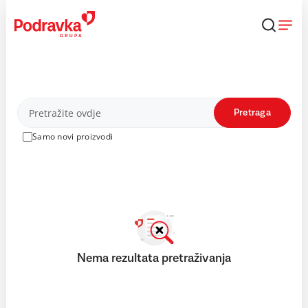
Skip
to
content
Proizvodi
Pretraga
Samo novi proizvodi
Nema rezultata pretraživanja