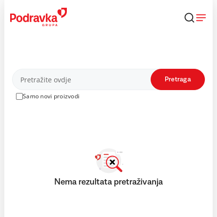
Skip
to
content
Proizvodi
Pretraga
Samo novi proizvodi
Nema rezultata pretraživanja