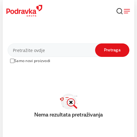
Skip
to
content
Proizvodi
Pretraga
Samo novi proizvodi
Nema rezultata pretraživanja