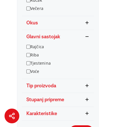
Ručak
Večera
Okus
Glavni sastojak
Rajčica
Riba
Tjestenina
Voće
Tip proizvoda
Stupanj pripreme
Karakteristike