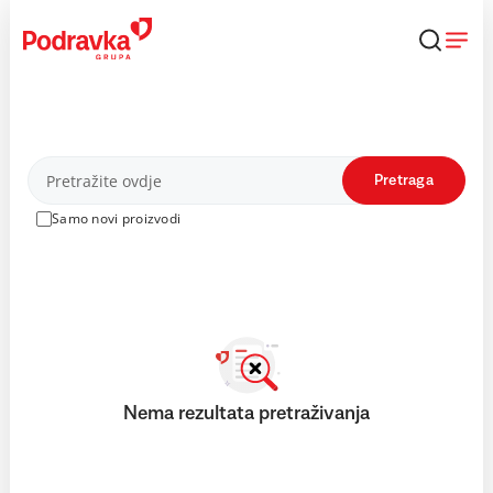
Skip
to
content
Proizvodi
Pretraga
Samo novi proizvodi
Nema rezultata pretraživanja