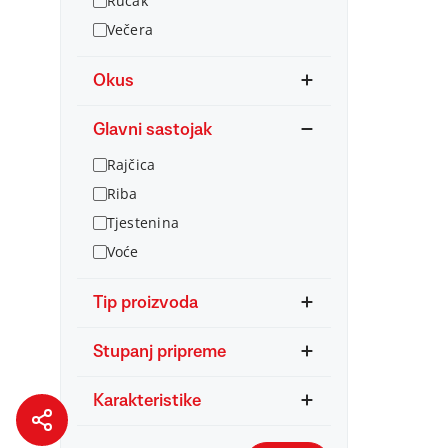
Ručak
Večera
Okus
Glavni sastojak
Rajčica
Riba
Tjestenina
Voće
Tip proizvoda
Stupanj pripreme
Karakteristike