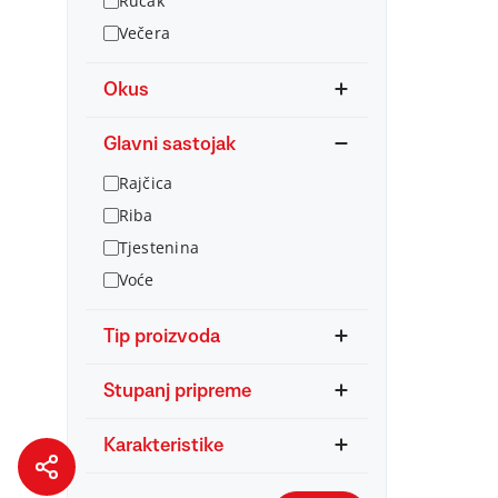
Ručak
Večera
Okus
Glavni sastojak
Rajčica
Riba
Tjestenina
Voće
Tip proizvoda
Stupanj pripreme
Karakteristike