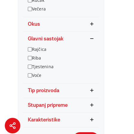
Ručak
Večera
Okus
Glavni sastojak
Rajčica
Riba
Tjestenina
Voće
Tip proizvoda
Stupanj pripreme
Karakteristike