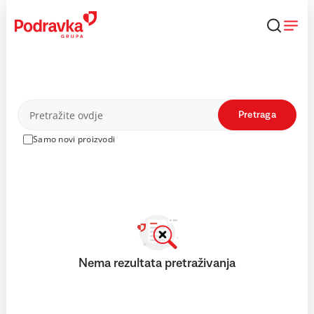
Skip
to
content
Proizvodi
Pretraga
Samo novi proizvodi
Nema rezultata pretraživanja