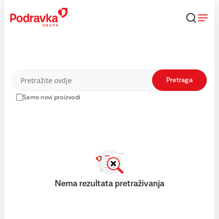
Skip
to
content
Proizvodi
Pretraga
Samo novi proizvodi
Nema rezultata pretraživanja