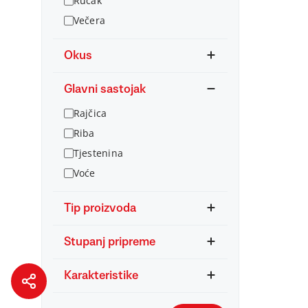
Ručak
Večera
Okus
Glavni sastojak
Rajčica
Riba
Tjestenina
Voće
Tip proizvoda
Stupanj pripreme
Karakteristike