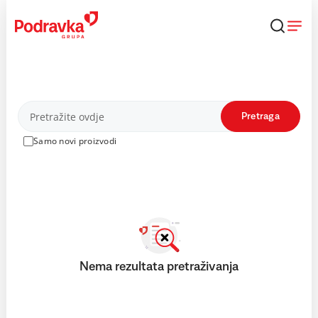
Skip
to
content
Proizvodi
Pretraga
Samo novi proizvodi
Nema rezultata pretraživanja