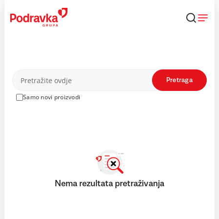
Skip
to
content
Proizvodi
Pretraga
Samo novi proizvodi
Nema rezultata pretraživanja