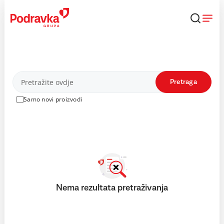
Skip
to
content
Proizvodi
Pretraga
Samo novi proizvodi
Nema rezultata pretraživanja