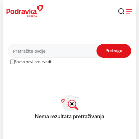
Skip
to
content
Proizvodi
Pretraga
Samo novi proizvodi
Nema rezultata pretraživanja