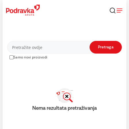
Skip
to
content
Proizvodi
Pretraga
Samo novi proizvodi
Nema rezultata pretraživanja