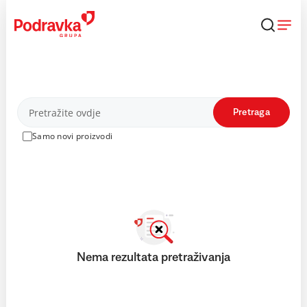
Skip
to
content
Proizvodi
Pretraga
Samo novi proizvodi
Nema rezultata pretraživanja