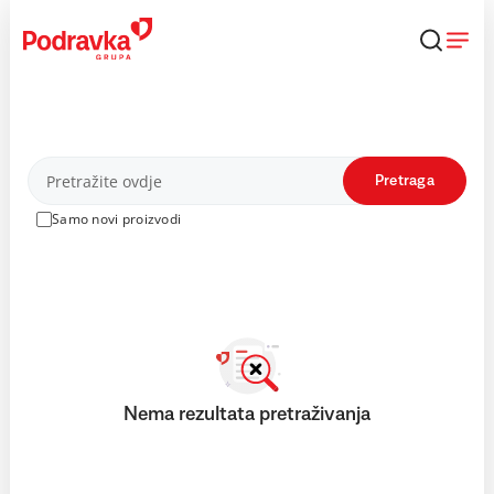
Skip
to
content
Proizvodi
Pretraga
Samo novi proizvodi
Nema rezultata pretraživanja