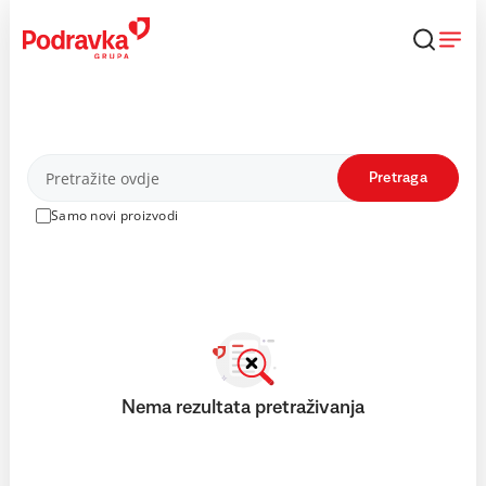
Skip
to
content
Proizvodi
Pretraga
Samo novi proizvodi
Nema rezultata pretraživanja