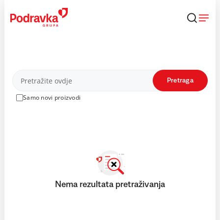
Skip
to
content
Proizvodi
Pretraga
Samo novi proizvodi
Nema rezultata pretraživanja