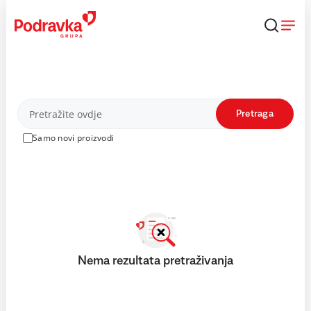
Skip
to
content
Proizvodi
Pretraga
Samo novi proizvodi
Nema rezultata pretraživanja