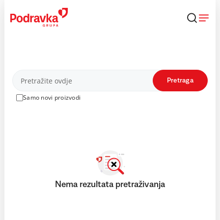
Skip
to
content
Proizvodi
Pretraga
Samo novi proizvodi
Nema rezultata pretraživanja