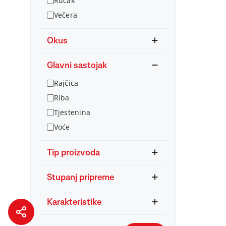
Ručak
Večera
Okus
Glavni sastojak
Rajčica
Riba
Tjestenina
Voće
Tip proizvoda
Stupanj pripreme
Karakteristike