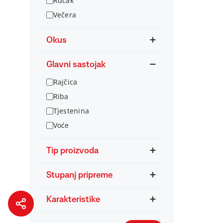
Ručak
Večera
Okus
Glavni sastojak
Rajčica
Riba
Tjestenina
Voće
Tip proizvoda
Stupanj pripreme
Karakteristike