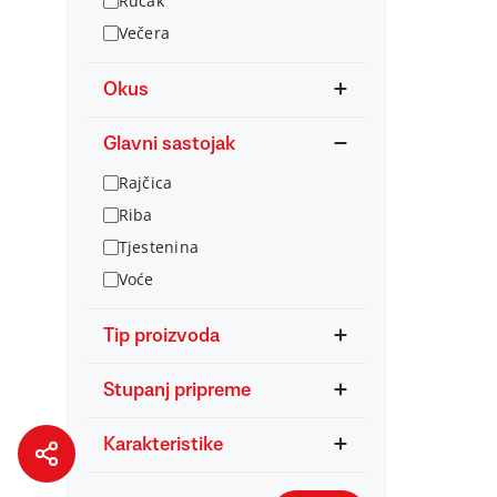
Ručak
Večera
Okus
Glavni sastojak
Rajčica
Riba
Tjestenina
Voće
Tip proizvoda
Stupanj pripreme
Karakteristike