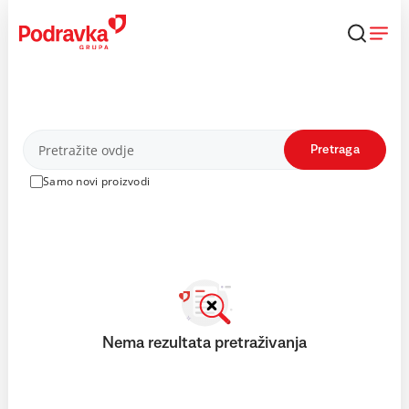
Skip
to
content
Proizvodi
Pretraga
Samo novi proizvodi
Nema rezultata pretraživanja