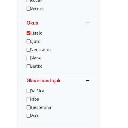
Ručak
Večera
Okus
Kiselo
Ljuto
Neutralno
Slano
Slatko
Glavni sastojak
Rajčica
Riba
Tjestenina
Voće