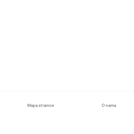
Mapa stranice
O nama
Uvjeti korištenja
Kontaktirajte nas
Zaštita osobnih podataka
Zaštita privatnosti
Izjava o pristupačnosti
Postavke kolačića
Pravila o korištenju kolačića