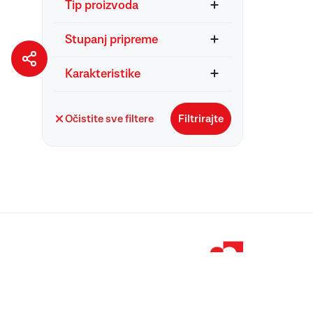
Tip proizvoda
Stupanj pripreme
Karakteristike
Očistite sve filtere
Filtrirajte
© 1998 – 2026 
Podravka je regi